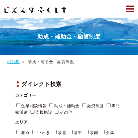
投
前のペ
ページ
ページ
ページ
ページ
ページ
次のペ
稿
の
ージへ
ージへ
へ
へ
へ
へ
へ
ナ
ビ
ゲ
助成・補助金・融資制度
ー
シ
ョ
ン
HOME
助成・補助金・融資制度
ダイレクト検索
カテゴリー
創業相談情報
助成・補助金
融資制度
専門
家派遣
支援施設
その他
エリア
相双
いわき
県北
県中
県南
会津