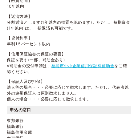
【融資期間】
10年以内
【返済方法】
分割返済とします(1年以内の据置を認めます)。ただし、短期資金
(1年以内)は、一括返済も可能です。
【貸付利率】
年利1.5パーセント以内
【信用保証協会の保証の要否】
保証を要す(一部、補助金あり)
※補助金の交付申請は、
福島市中小企業信用保証料補助金
をご確
認ください。
【保証人及び担保】
法人等の場合・・・必要に応じて徴求します。ただし、代表者以
外の連帯保証人は原則徴求しません。
個人の場合・・・必要に応じて徴求します。
申込の窓口
東邦銀行
福島銀行
福島信用金庫