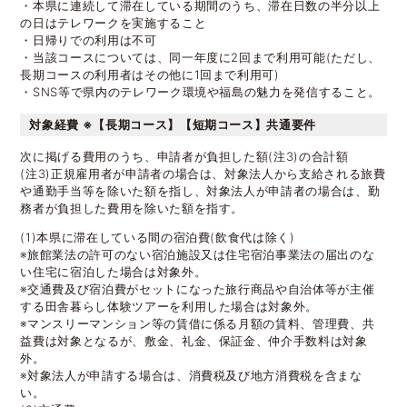
・本県に連続して滞在している期間のうち、滞在日数の半分以上
の日はテレワークを実施すること
・日帰りでの利用は不可
・当該コースについては、同一年度に2回まで利用可能(ただし、
長期コースの利用者はその他に1回まで利用可)
・SNS等で県内のテレワーク環境や福島の魅力を発信すること。
対象経費 ※【長期コース】【短期コース】共通要件
次に掲げる費用のうち、申請者が負担した額(注3)の合計額
(注3)正規雇用者が申請者の場合は、対象法人から支給される旅費
や通勤手当等を除いた額を指し、対象法人が申請者の場合は、勤
務者が負担した費用を除いた額を指す。
(1)本県に滞在している間の宿泊費(飲食代は除く)
※旅館業法の許可のない宿泊施設又は住宅宿泊事業法の届出のな
い住宅に宿泊した場合は対象外。
※交通費及び宿泊費がセットになった旅行商品や自治体等が主催
する田舎暮らし体験ツアーを利用した場合は対象外。
※マンスリーマンション等の賃借に係る月額の賃料、管理費、共
益費は対象となるが、敷金、礼金、保証金、仲介手数料は対象
外。
※対象法人が申請する場合は、消費税及び地方消費税を含まな
い。