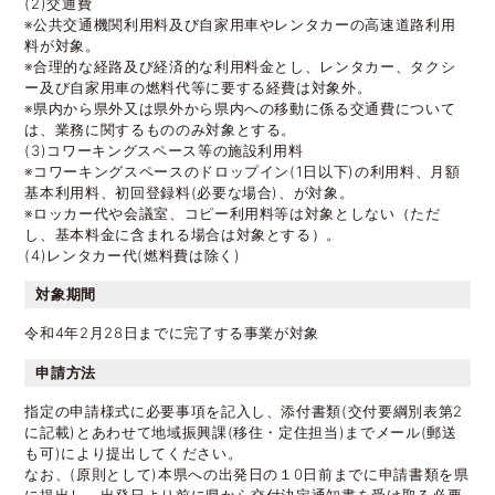
(2)交通費
※公共交通機関利用料及び自家用車やレンタカーの高速道路利用
料が対象。
※合理的な経路及び経済的な利用料金とし、レンタカー、タクシ
ー及び自家用車の燃料代等に要する経費は対象外。
※県内から県外又は県外から県内への移動に係る交通費について
は、業務に関するもののみ対象とする。
(3)コワーキングスペース等の施設利用料
※コワーキングスペースのドロップイン(1日以下)の利用料、月額
基本利用料、初回登録料(必要な場合)、が対象。
※ロッカー代や会議室、コピー利用料等は対象としない（ただ
し、基本料金に含まれる場合は対象とする）。
(4)レンタカー代(燃料費は除く)
対象期間
令和4年2月28日までに完了する事業が対象
申請方法
指定の申請様式に必要事項を記入し、添付書類(交付要綱別表第2
に記載)とあわせて地域振興課(移住・定住担当)までメール(郵送
も可)により提出してください。
なお、(原則として)本県への出発日の１0日前までに申請書類を県
に提出し、出発日より前に県から交付決定通知書を受け取る必要