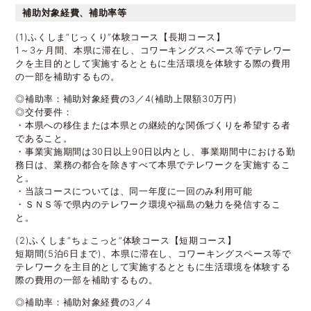
補助対象経費、補助率等
(1)ふくしま“じっくり”体験コース【長期コース】
1～3ヶ月間、本県に滞在し、コワーキングスペース等でテレワー
クを主目的として実施するとともに生活環境を体験する際の費用
の一部を補助するもの。
◎補助率：補助対象経費の3／4(補助上限額30万円)
◎交付要件：
・本県への移住または本県との継続的な関係づくりを希望する者
であること。
・事業実施期間は30日以上90日以内とし、事業期間中における勤
務日は、業務の都合を除きすべて本県でテレワークを実施するこ
と。
・当該コースについては、同一年度に一回のみ利用可能
・ＳＮＳ等で県内のテレワーク環境や福島の魅力を発信するこ
と。
(2)ふくしま“ちょこっと”体験コース【短期コース】
短期間(5泊6日まで)、本県に滞在し、コワーキングスペース等で
テレワークを主目的として実施するとともに生活環境を体験する
際の費用の一部を補助するもの。
◎補助率：補助対象経費の3／4