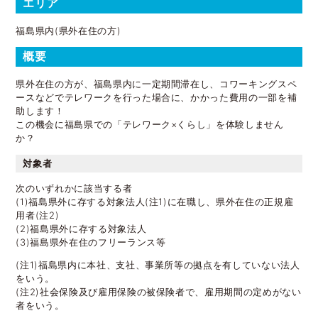
エリア
福島県内(県外在住の方)
概要
県外在住の方が、福島県内に一定期間滞在し、コワーキングスペ
ースなどでテレワークを行った場合に、かかった費用の一部を補
助します！
この機会に福島県での「テレワーク×くらし」を体験しません
か？
対象者
次のいずれかに該当する者
(1)福島県外に存する対象法人(注1)に在職し、県外在住の正規雇
用者(注2)
(2)福島県外に存する対象法人
(3)福島県外在住のフリーランス等
(注1)福島県内に本社、支社、事業所等の拠点を有していない法人
をいう。
(注2)社会保険及び雇用保険の被保険者で、雇用期間の定めがない
者をいう。