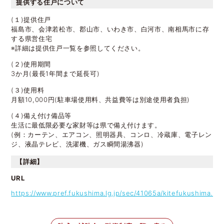
提供する住戸について
(１)提供住戸
福島市、会津若松市、郡山市、いわき市、白河市、南相馬市に存
する県営住宅
※詳細は提供住戸一覧を参照してください。
(２)使用期間
3か月(最長1年間まで延長可)
(３)使用料
月額10,000円(駐車場使用料、共益費等は別途使用者負担)
(４)備え付け備品等
生活に最低限必要な家財等は県で備え付けます。
(例：カーテン、エアコン、照明器具、コンロ、冷蔵庫、電子レン
ジ、液晶テレビ、洗濯機、ガス瞬間湯沸器)
【詳細】
URL
https://www.pref.fukushima.lg.jp/sec/41065a/kitefukushima.htm