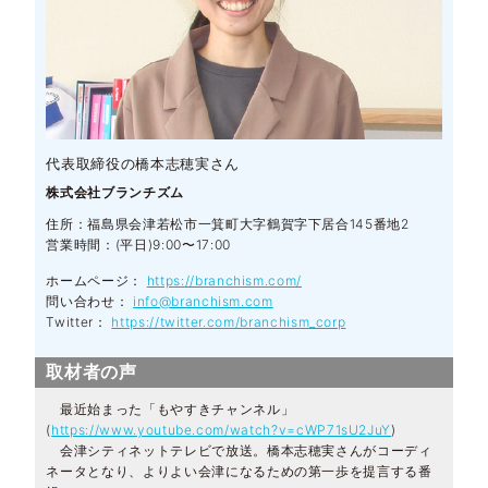
代表取締役の橋本志穂実さん
株式会社ブランチズム
住所：福島県会津若松市一箕町大字鶴賀字下居合145番地2
営業時間：(平日)9:00〜17:00
ホームページ：
https://branchism.com/
問い合わせ：
info@branchism.com
Twitter：
https://twitter.com/branchism_corp
取材者の声
最近始まった「もやすきチャンネル」
(
https://www.youtube.com/watch?v=cWP71sU2JuY
)
会津シティネットテレビで放送。橋本志穂実さんがコーディ
ネータとなり、よりよい会津になるための第一歩を提言する番