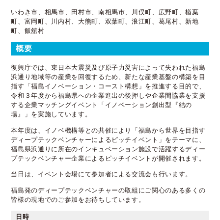
いわき市、相馬市、田村市、南相馬市、川俣町、広野町、楢葉
町、富岡町、川内村、大熊町、双葉町、浪江町、葛尾村、新地
町、飯舘村
概要
復興庁では、東日本大震災及び原子力災害によって失われた福島
浜通り地域等の産業を回復するため、新たな産業基盤の構築を目
指す「福島イノベーション・コースト構想」を推進する目的で、
令和３年度から福島県への企業進出の後押しや企業間協業を支援
する企業マッチングイベント「イノベーション創出型『結の
場』」を実施しています。
本年度は、イノベ機構等との共催により「福島から世界を目指す
ディープテックベンチャーによるピッチイベント」をテーマに、
福島県浜通りに所在のインキュベーション施設で活躍するディー
プテックベンチャー企業によるピッチイベントが開催されます。
当日は、イベント会場にて参加者による交流会も行います。
福島発のディープテックベンチャーの取組にご関心のある多くの
皆様の現地でのご参加をお待ちしています。
日時