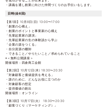
を成功させることが出来ます。
・講義を通し創業に向けた仲間づくりのお手伝いをします。
日時(全6回)
【第1回】10月8日(日) 13:00〜17:00
「創業の心構え」
・創業のポイントと事業家の心構え
「先輩起業家の講演」
・先輩起業家の生の体験談から学ぶ
「企業の源をつくる」
・自分資源の棚卸
・できること／やりたいこと／求められていること
※＜無料公開講座＞
開催場所：四倉商工会館
【第2回】10月12日(木) 18:30〜20:30
「対象顧客と価値提供を考える」
・誰のために、どんなお役に立つのか
・対象顧客の想定
・提供価値の創出
開催場所：オンライン
【第3回】10月17日(火) 18:30〜20:30
「顧客づくり（マーケティング）」