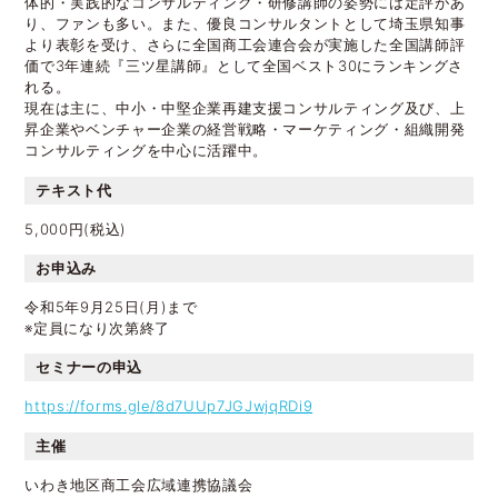
体的・実践的なコンサルティング・研修講師の姿勢には定評があ
り、ファンも多い。また、優良コンサルタントとして埼玉県知事
より表彰を受け、さらに全国商工会連合会が実施した全国講師評
価で3年連続『三ツ星講師』として全国ベスト30にランキングさ
れる。
現在は主に、中小・中堅企業再建支援コンサルティング及び、上
昇企業やベンチャー企業の経営戦略・マーケティング・組織開発
コンサルティングを中心に活躍中。
テキスト代
5,000円(税込)
お申込み
令和5年9月25日(月)まで
※定員になり次第終了
セミナーの申込
https://forms.gle/8d7UUp7JGJwjqRDi9
主催
いわき地区商工会広域連携協議会