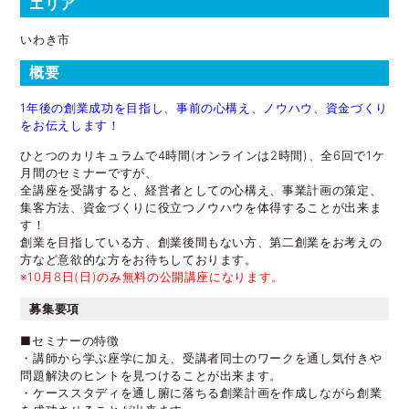
エリア
いわき市
概要
1年後の創業成功を目指し、事前の心構え、ノウハウ、資金づくり
をお伝えします！
ひとつのカリキュラムで4時間(オンラインは2時間)、全6回で1ケ
月間のセミナーですが、
全講座を受講すると、経営者としての心構え、事業計画の策定、
集客方法、資金づくりに役立つノウハウを体得することが出来ま
す！
創業を目指している方、創業後間もない方、第二創業をお考えの
方など意欲的な方をお待ちしております。
※10月8日(日)のみ無料の公開講座になります。
募集要項
■セミナーの特徴
・講師から学ぶ座学に加え、受講者同士のワークを通し気付きや
問題解決のヒントを見つけることが出来ます。
・ケーススタディを通し腑に落ちる創業計画を作成しながら創業