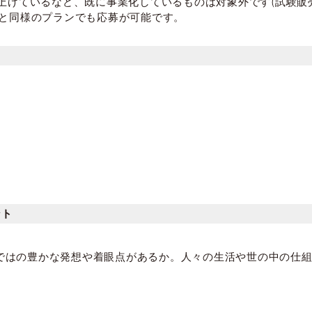
を上げているなど、既に事業化しているものは対象外です(試験販
ンと同様のプランでも応募が可能です。
】
ント
ではの豊かな発想や着眼点があるか。人々の生活や世の中の仕