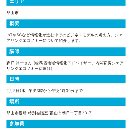
エリア
郡山市
概要
IoTや5Gなど情報化が進む中でのビジネスモデルの考え方、シェ
アリングエコノミーについて紹介します。
講師
森戸 裕一さん (総務省地域情報化アドバイザー、内閣官房シェア
リングエコノミー伝道師)
日時
2月5日(水) 午後3時から午後4時30分まで
場所
郡山市役所 特別会議室(郡山市朝日一丁目23-7)
参加費