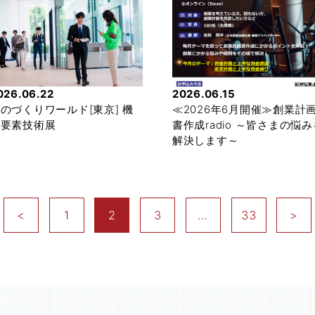
026.06.22
2026.06.15
のづくりワールド[東京] 機
≪2026年6月開催≫創業計
械要素技術展
書作成radio ～皆さまの悩み
解決します～
<
1
2
3
…
33
>