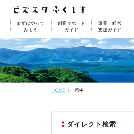
投
前の
ペー
ペー
ペー
ペー
次の
稿
の
ペー
ジへ
ジへ
ジへ
ジへ
ペー
ナ
まずはやって
創業サポート
事業・経営
ビ
みよう
ガイド
支援ガイド
ジへ
ジへ
ゲ
ー
シ
ョ
ン
HOME
県中
ダイレクト検索