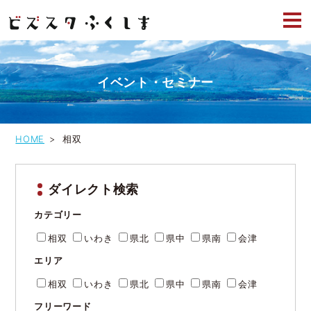
投
ページ
ページ
ページ
次のペ
稿
の
ージへ
へ
へ
へ
ナ
ビ
ゲ
イベント・セミナー
ー
シ
ョ
ン
HOME
相双
ダイレクト検索
カテゴリー
相双
いわき
県北
県中
県南
会津
エリア
相双
いわき
県北
県中
県南
会津
フリーワード