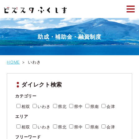
投
前のペ
ページ
ページ
ページ
ページ
ページ
次のペ
稿
の
ージへ
ージへ
へ
へ
へ
へ
へ
ナ
ビ
ゲ
助成・補助金・融資制度
ー
シ
ョ
ン
HOME
いわき
ダイレクト検索
カテゴリー
相双
いわき
県北
県中
県南
会津
エリア
相双
いわき
県北
県中
県南
会津
フリーワード