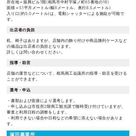
所在地＝振興ビル1階(相馬市中村字塚ノ町65番地の16)
面積＝51平方メートル(幅6メートル、奥行8.5メートル)
入り口(約5.0メートル)は、電動シャッターによる施錠が可能で
す。
出店者の負担
机、椅子はありますが、店舗内の飾り付けや商品陳列ケースなど
の備品は出店者の負担となります。
詳しくは問い合わせください。
指導・助言
店舗の運営などについて、相馬商工会議所の指導・助言を受ける
ことができます。
選考・申込
・書類および面接により選考します。
・申し込みは市役所2階商工観光課で随時受け付けていますが、
審査と利用日程の調整をします。
・利用できない場合や日程などの希望に添えない場合がありま
す。
塚田事業所